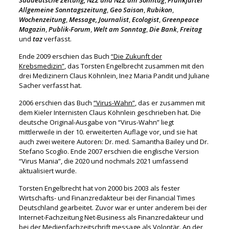
Süddeutsche Zeitung, NZZ und NZZ am Sonntag
,
Frankfurter
Allgemeine Sonntagszeitung
,
Geo Saison
,
Rubikon
,
Wochenzeitung
,
Message, Journalist
,
Ecologist
,
Greenpeace
Magazin
,
Publik-Forum
,
Welt am Sonntag
,
Die Bank
,
Freitag
und
taz
verfasst.
Ende 2009 erschien das Buch
“Die Zukunft der
Krebsmedizin”
, das Torsten Engelbrecht zusammen mit den
drei Medizinern Claus Köhnlein, Inez Maria Pandit und Juliane
Sacher verfasst hat.
2006 erschien das Buch
“Virus-Wahn”
, das er zusammen mit
dem Kieler Internisten Claus Köhnlein geschrieben hat. Die
deutsche Original-Ausgabe von “Virus-Wahn” liegt
mittlerweile in der 10. erweiterten Auflage vor, und sie hat
auch zwei weitere Autoren: Dr. med. Samantha Bailey und Dr.
Stefano Scoglio. Ende 2007 erschien die englische Version
“Virus Mania”
, die 2020 und nochmals 2021 umfassend
aktualisiert wurde.
Torsten Engelbrecht hat von 2000 bis 2003 als fester
Wirtschafts- und Finanzredakteur bei der Financial Times
Deutschland gearbeitet. Zuvor war er unter anderem bei der
Internet-Fachzeitung Net-Business als Finanzredakteur und
bei der Medienfachzeitschrift message als Volontär. An der